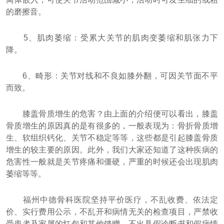
的磨擦音。
5、肌肉萎缩：受累大关节的肌肉变萎缩和肌张力下
降。
6、畸形：关节对线和不良如膝外翻，可因关节面不平
而致。
膝盖骨质增生的危害？由上面的介绍便可以看出，膝盖
骨质增生的原因真的是有很多的，一般表现为：骨折骨质增
生、软组织钙化、关节不稳定等等，这些都是引起膝盖骨质
增生的较主要的原因。此外，我们大家还知道了这种疾病的
危害性一般就是关节疼痛和僵硬，严重的时候还会出现肌肉
萎缩等等。
福州中德骨科医院坚持平价医疗，不乱收费、依法定
价、实行费用公示，不乱开和病情无关的检查项目，严禁收
受患者及家属的红包和其他馈赠，不出具假诊断书和假病情