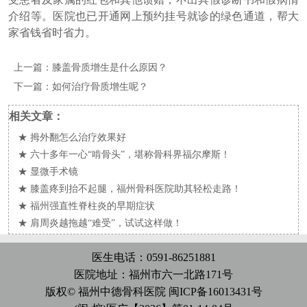
介绍等。医院也已开通网上预约挂号就诊的绿色通道，帮大
家省钱省时省力。
上一篇：
膝盖骨质增生是什么原因？
下一篇：
如何治疗骨质增生呢？
相关文章：
★
拇外翻怎么治疗效果好
★
六十多年一心“啃骨头”，堪称骨科界福尔摩斯！
★
显微手术镜
★
膝盖疼到抬不起腿，福州骨科医院助其轻松走路！
★
福州强直性脊柱炎的早期症状
★
肩周炎越拖越“难受”，试试这样做！
医生电话：0591-86251881
医院地址：福州市六一北路171号
版权© 福州中德骨科医院
闽ICP备16013431号