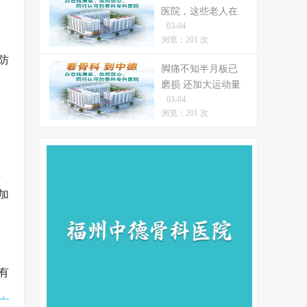
医院，这些老人在
03-04
今年重阳节站起来
D
浏览：201 次
了
防
脚痛不知半月板已
磨损 还加大运动量
03-04
差点致残
浏览：201 次
鱼
加
、
有
，