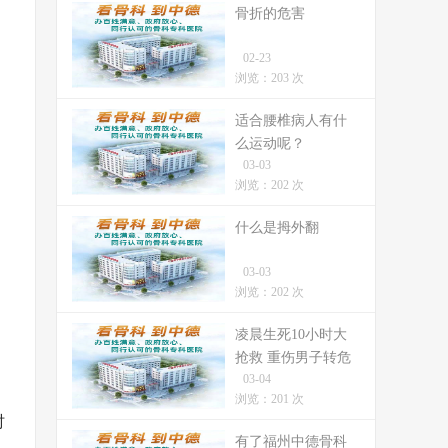
骨折的危害
02-23
浏览：203 次
适合腰椎病人有什
么运动呢？
03-03
浏览：202 次
什么是拇外翻
03-03
浏览：202 次
凌晨生死10小时大
抢救 重伤男子转危
03-04
为安
浏览：201 次
时
有了福州中德骨科