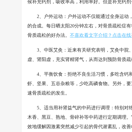
候补充钙剂，吸收率高，利用率好。但是补充钙剂
2、户外运动：户外运动不仅能通过全身运动，
的合成。每日晒太阳20分钟左右，对骨质疏松症
骨质疏松的好办法。
不喜欢看文字介绍？点击在线
3、中医艾灸：近来有关研究表明，艾灸中脘、
虚、肾阳虚，充实肾精肾气，从而达到预防骨质疏
4、平衡饮食：拒绝不良生活习惯，多吃含钙和
虾、坚果、五谷杂粮等，少吃高磷食物。另外，要
速骨质疏松的发生。
5、适当用补肾益气的中药进行调理：特别对绝
木香、黑豆、熟地、骨碎补等中药进行定期调理。
效地缓解因激素突然减少引起的骨代谢紊乱，改善