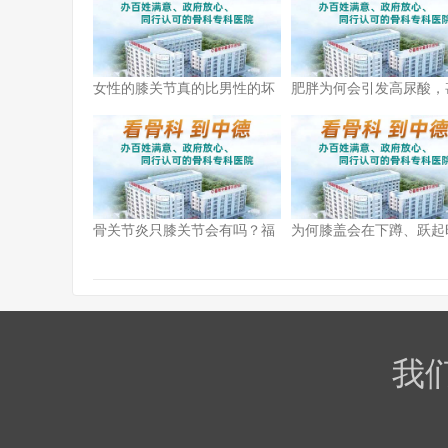
女性的膝关节真的比男性的坏
肥胖为何会引发高尿酸，
的快吗？
加重痛风病情？
骨关节炎只膝关节会有吗？福
为何膝盖会在下蹲、跃起
州市哪里治疗骨关节炎效果好?
出弹响声？
我