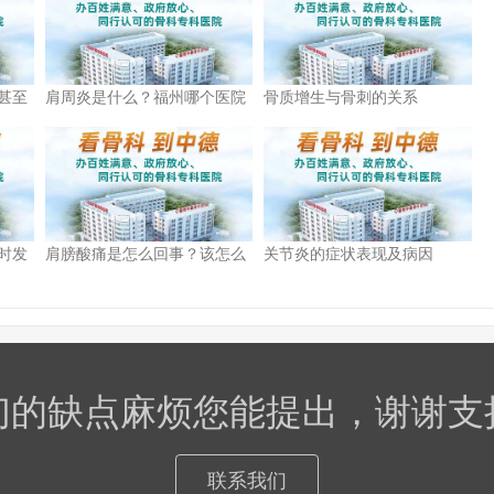
甚至
肩周炎是什么？福州哪个医院
骨质增生与骨刺的关系
看骨科好
时发
肩膀酸痛是怎么回事？该怎么
关节炎的症状表现及病因
治疗？
们的缺点麻烦您能提出，谢谢支
联系我们