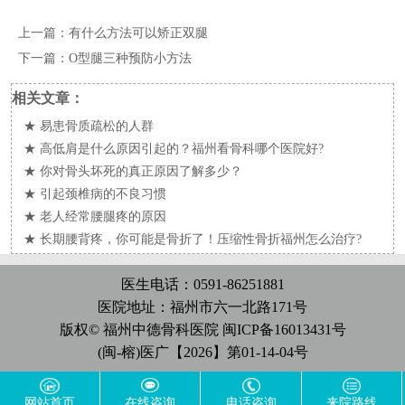
上一篇：
有什么方法可以矫正双腿
下一篇：
O型腿三种预防小方法
相关文章：
★
易患骨质疏松的人群
★
高低肩是什么原因引起的？福州看骨科哪个医院好?
★
你对骨头坏死的真正原因了解多少？
★
引起颈椎病的不良习惯
★
老人经常腰腿疼的原因
★
长期腰背疼，你可能是骨折了！压缩性骨折福州怎么治疗?
医生电话：0591-86251881
医院地址：福州市六一北路171号
版权© 福州中德骨科医院
闽ICP备16013431号
(闽-榕)医广【2026】第01-14-04号
网站首页
在线咨询
电话咨询
来院路线