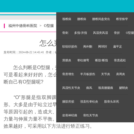
颈椎病
腰椎病
腰椎间盘突出
椎管狭窄
福州中德骨科医院
>
O型腿
>
骨刺
多指/并指
风湿类风湿
骨折
O型腿
怎么判断是O型腿
软组织损伤
拇外翻
网球肘
扁平足
发布时间：2024-08-22 14:45:41 作者：福州中德骨科医院
滑膜炎
脊柱侧弯
断肢/断指
骨质疏松
怎么判断是O型腿，旁边有个朋友老是说自己有O型腿，
可是看起来好好的，怎么老说自己有O型腿，那到底怎么判
骨质增生
半月板损伤
关节炎
肩周炎
断自己有O型腿呢?
风湿性关节炎
痛风
颈肩腰腿痛
腱鞘炎
“O”形腿是指双脚踝部并拢，双膝不能靠拢，呈“O”字
腰肌劳损
强直性脊柱炎
股骨头坏死
形。大多是由于站立过早，行走时间过长，缺乏营养和锻炼
等原因引起的，造成大、小腿内外两侧肌肉群及韧带的收缩
坐骨神经痛
骨性关节炎
力量与伸展力量不平衡。年纪越小，程度越轻，进行矫正的
效果越好，可采用以下方法进行矫正练习。